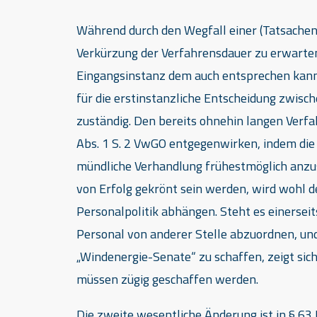
Während durch den Wegfall einer (Tatsachen
Verkürzung der Verfahrensdauer zu erwarten 
Eingangsinstanz dem auch entsprechen kann
für die erstinstanzliche Entscheidung zwisc
zuständig. Den bereits ohnehin langen Verf
Abs. 1 S. 2 VwGO entgegenwirken, indem die 
mündliche Verhandlung frühestmöglich anzus
von Erfolg gekrönt sein werden, wird wohl 
Personalpolitik abhängen. Steht es einerseit
Personal von anderer Stelle abzuordnen, un
„Windenergie-Senate“ zu schaffen, zeigt sic
müssen zügig geschaffen werden.
Die zweite wesentliche Änderung ist in § 6