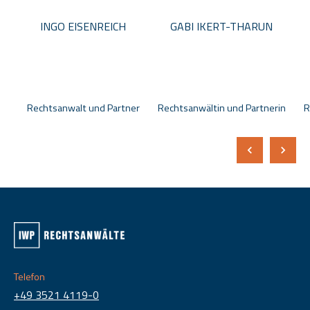
INGO EISENREICH
GABI IKERT-THARUN
Rechtsanwalt und Partner
Rechtsanwältin und Partnerin
R
Telefon
+49 3521 4119-0